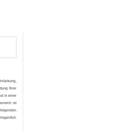
hränkung,
tung Ihrer
t in einer
rreich ist
folgenden
genfurt,