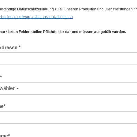
llständige Datenschutzerklärung zu all unseren Produkten und Dienstleistungen fi
business-software.at/datenschutzrichtlinien
.
 markierten Felder stellen Pflichtfelder dar und müssen ausgefüllt werden.
Adresse *
e*
e*
ame*