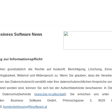
siness Software News
g zur Informationspflicht
hen grundsätzlich die Rechte auf Auskunft, Berichtigung, Löschung, Einsc
tragbarkeit, Widerruf und Widerspruch zu. Wenn Sie glauben, dass die Verarbei
en das Datenschutzrecht verstößt oder Ihre datenschutzrechtlichen Ansprüche sons
letzt worden sind, können Sie sich bei der Aufsichtsbehörde beschweren. In Öste
 Datenschutzbehörde (
www.dsb.gv.at/kontakt
).
Sie erreichen uns unter 
daten: Business Software GmbH, Primoschgasse 3, 9020 Kla
0,
kundenbetreuung@bsoftware.at